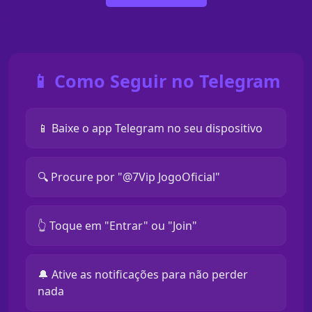
📱 Como Seguir no Telegram
📱 Baixe o app Telegram no seu dispositivo
🔍 Procure por "@7Vip JogoOficial"
👆 Toque em "Entrar" ou "Join"
🔔 Ative as notificações para não perder
nada