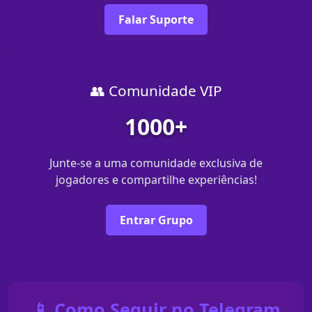
Falar Suporte
👥 Comunidade VIP
1000+
Junte-se a uma comunidade exclusiva de
jogadores e compartilhe experiências!
Entrar Grupo
📱 Como Seguir no Telegram