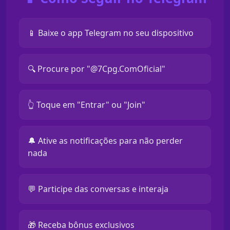
📱 Baixe o app Telegram no seu dispositivo
🔍 Procure por "@7Cpg.ComOficial"
👆 Toque em "Entrar" ou "Join"
🔔 Ative as notificações para não perder
nada
💬 Participe das conversas e interaja
🎁 Receba bônus exclusivos