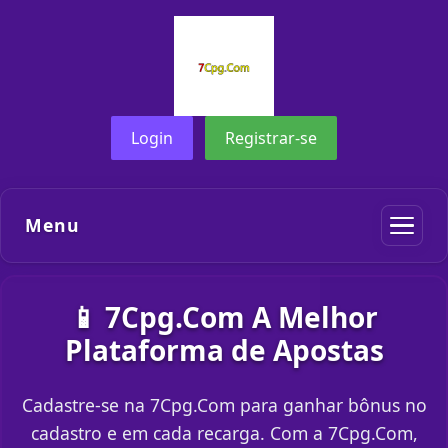
Login
Registrar-se
Menu
📱 7Cpg.Com A Melhor
Plataforma de Apostas
Cadastre-se na 7Cpg.Com para ganhar bônus no
cadastro e em cada recarga. Com a 7Cpg.Com,