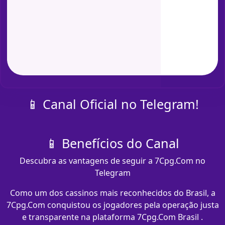
📱 Canal Oficial no Telegram!
📱 Benefícios do Canal
Descubra as vantagens de seguir a 7Cpg.Com no
Telegram
Como um dos cassinos mais reconhecidos do Brasil, a
7Cpg.Com conquistou os jogadores pela operação justa
e transparente na plataforma 7Cpg.Com Brasil .