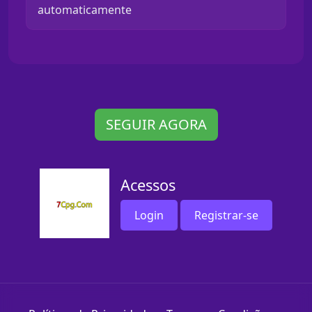
automaticamente
SEGUIR AGORA
Acessos
Login
Registrar-se