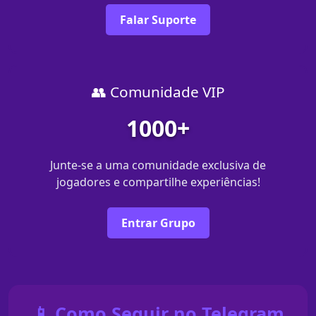
Falar Suporte
👥 Comunidade VIP
1000+
Junte-se a uma comunidade exclusiva de
jogadores e compartilhe experiências!
Entrar Grupo
📱 Como Seguir no Telegram