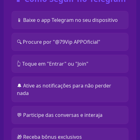
📱 Baixe o app Telegram no seu dispositivo
🔍 Procure por "@79Vip APPOficial"
👆 Toque em "Entrar" ou "Join"
🔔 Ative as notificações para não perder
nada
💬 Participe das conversas e interaja
🎁 Receba bônus exclusivos