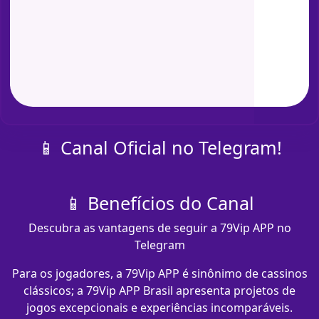
📱 Canal Oficial no Telegram!
📱 Benefícios do Canal
Descubra as vantagens de seguir a 79Vip APP no
Telegram
Para os jogadores, a 79Vip APP é sinônimo de cassinos
clássicos; a 79Vip APP Brasil apresenta projetos de
jogos excepcionais e experiências incomparáveis.