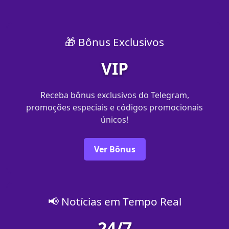
🎁 Bônus Exclusivos
VIP
Receba bônus exclusivos do Telegram,
promoções especiais e códigos promocionais
únicos!
Ver Bônus
📢 Notícias em Tempo Real
24/7