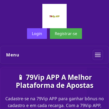
Login
Registrar-se
Menu
📱 79Vip APP A Melhor
Plataforma de Apostas
Cadastre-se na 79Vip APP para ganhar bônus no
cadastro e em cada recarga. Com a 79Vip APP,