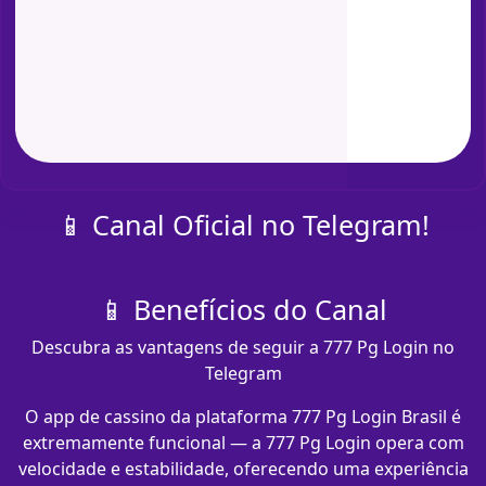
📱 Canal Oficial no Telegram!
📱 Benefícios do Canal
Descubra as vantagens de seguir a 777 Pg Login no
Telegram
O app de cassino da plataforma 777 Pg Login Brasil é
extremamente funcional — a 777 Pg Login opera com
velocidade e estabilidade, oferecendo uma experiência