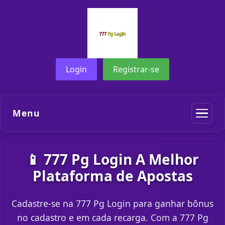
Login
Registrar-se
Menu
📱 777 Pg Login A Melhor
Plataforma de Apostas
Cadastre-se na 777 Pg Login para ganhar bônus
no cadastro e em cada recarga. Com a 777 Pg