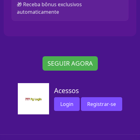
🎁 Receba bônus exclusivos
automaticamente
SEGUIR AGORA
Acessos
Login
Registrar-se