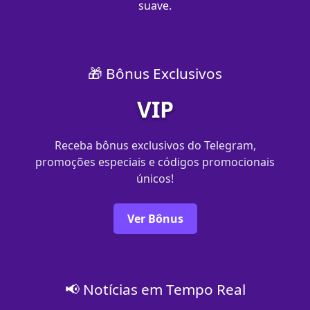
suave.
🎁 Bônus Exclusivos
VIP
Receba bônus exclusivos do Telegram,
promoções especiais e códigos promocionais
únicos!
Ver Bônus
📢 Notícias em Tempo Real