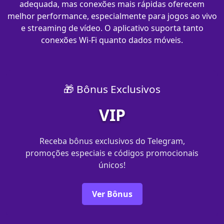
adequada, mas conexões mais rápidas oferecem
melhor performance, especialmente para jogos ao vivo
e streaming de vídeo. O aplicativo suporta tanto
conexões Wi-Fi quanto dados móveis.
🎁 Bônus Exclusivos
VIP
Receba bônus exclusivos do Telegram,
promoções especiais e códigos promocionais
únicos!
Ver Bônus