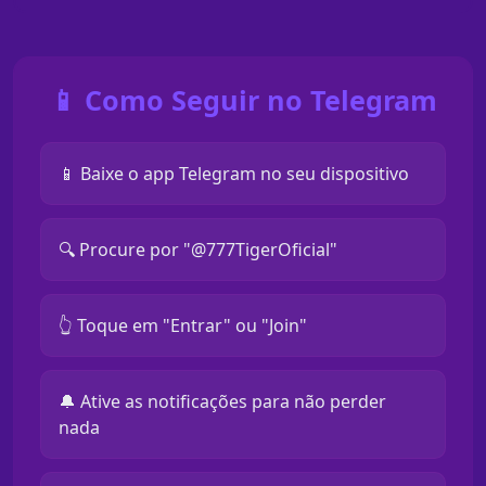
📱 Como Seguir no Telegram
📱 Baixe o app Telegram no seu dispositivo
🔍 Procure por "@777TigerOficial"
👆 Toque em "Entrar" ou "Join"
🔔 Ative as notificações para não perder
nada