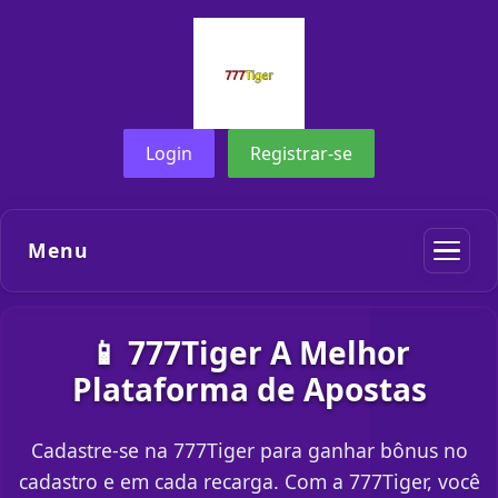
Login
Registrar-se
Menu
📱 777Tiger A Melhor
Plataforma de Apostas
Cadastre-se na 777Tiger para ganhar bônus no
cadastro e em cada recarga. Com a 777Tiger, você