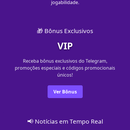
jogabilidade.
🎁 Bônus Exclusivos
VIP
Receba bônus exclusivos do Telegram,
promoções especiais e códigos promocionais
únicos!
Ver Bônus
📢 Notícias em Tempo Real