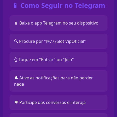
📱 Como Seguir no Telegram
📱 Baixe o app Telegram no seu dispositivo
🔍 Procure por "@777Slot VipOficial"
👆 Toque em "Entrar" ou "Join"
🔔 Ative as notificações para não perder
nada
💬 Participe das conversas e interaja