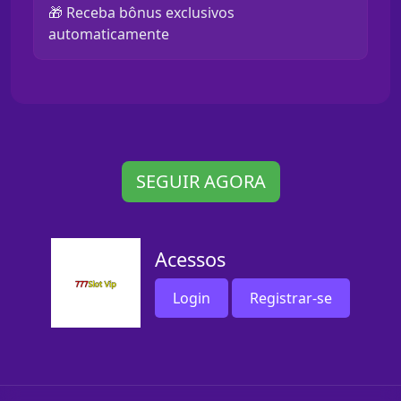
🎁 Receba bônus exclusivos
automaticamente
SEGUIR AGORA
Acessos
Login
Registrar-se