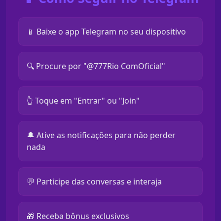
📱 Baixe o app Telegram no seu dispositivo
🔍 Procure por "@777Rio ComOficial"
👆 Toque em "Entrar" ou "Join"
🔔 Ative as notificações para não perder
nada
💬 Participe das conversas e interaja
🎁 Receba bônus exclusivos