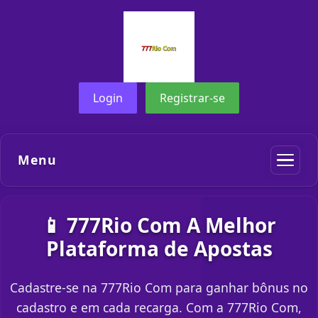
Login
Registrar-se
Menu
📱 777Rio Com A Melhor
Plataforma de Apostas
Cadastre-se na 777Rio Com para ganhar bônus no
cadastro e em cada recarga. Com a 777Rio Com,