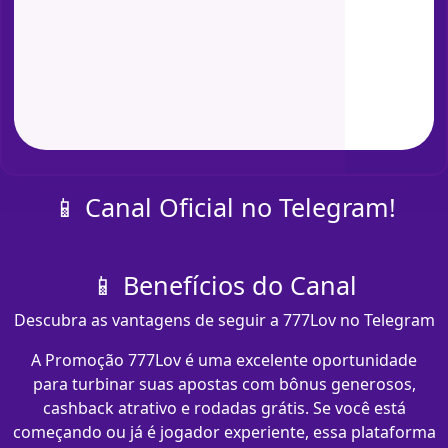
📱 Canal Oficial no Telegram!
📱 Benefícios do Canal
Descubra as vantagens de seguir a 777Lov no Telegram
A Promoção 777Lov é uma excelente oportunidade
para turbinar suas apostas com bônus generosos,
cashback atrativo e rodadas grátis. Se você está
começando ou já é jogador experiente, essa plataforma