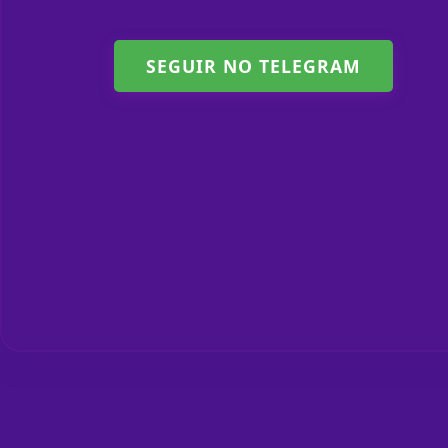
SEGUIR NO TELEGRAM