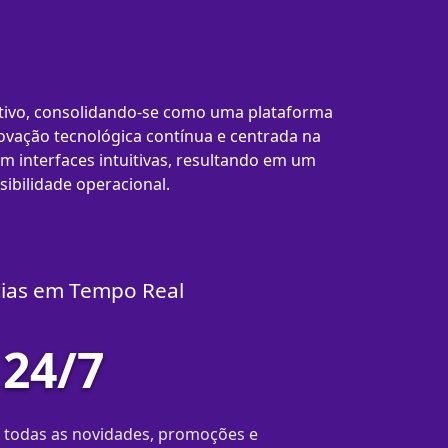
ativo, consolidando-se como uma plataforma
ovação tecnológica contínua e centrada na
m interfaces intuitivas, resultando em um
ibilidade operacional.
cias em Tempo Real
24/7
e todas as novidades, promoções e