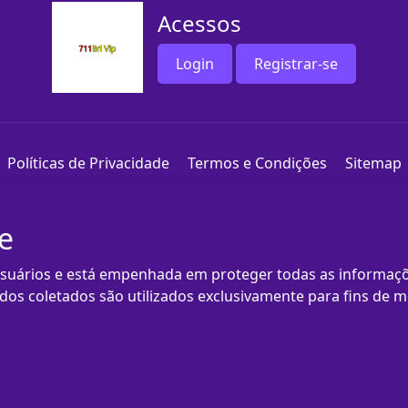
Acessos
Login
Registrar-se
Políticas de Privacidade
Termos e Condições
Sitemap
de
s usuários e está empenhada em proteger todas as informaç
os coletados são utilizados exclusivamente para fins de m