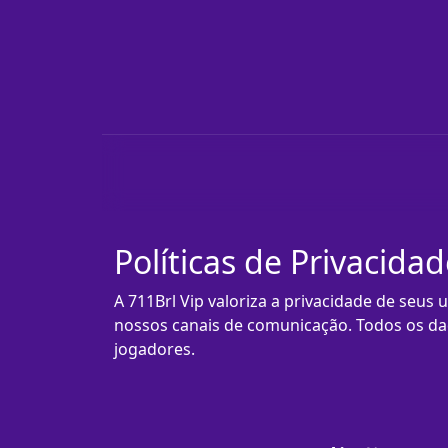
Políticas de Privacida
A 711Brl Vip valoriza a privacidade de seu
nossos canais de comunicação. Todos os dad
jogadores.