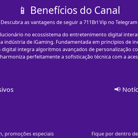
📱 Benefícios do Canal
Descubra as vantagens de seguir a 711Brl Vip no Telegram
lucionário no ecossistema do entretenimento digital inter
da indústria de iGaming. Fundamentada em princípios de in
a digital integra algoritmos avançados de personalização co
harmoniza perfeitamente a sofisticação técnica com a acess
sivos
📢 Notí
m, promoções especiais
Fique por dentro d