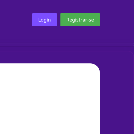
Login
Registrar-se