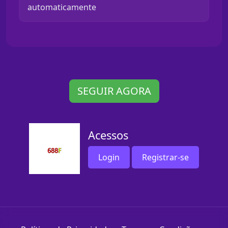
automaticamente
SEGUIR AGORA
Acessos
Login
Registrar-se