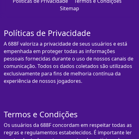
Políticas de Privacidade
Termos e Condições
Sitemap
Políticas de Privacidade
A 688F valoriza a privacidade de seus usuários e está
empenhada em proteger todas as informações
pessoais fornecidas durante o uso de nossos canais de
comunicação. Todos os dados coletados são utilizados
exclusivamente para fins de melhoria contínua da
experiência de nossos jogadores.
Termos e Condições
Os usuários da 688F concordam em respeitar todas as
regras e regulamentos estabelecidos. É importante ler