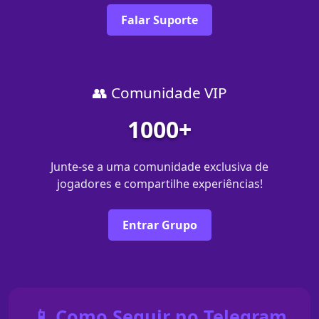
Falar Suporte
👥 Comunidade VIP
1000+
Junte-se a uma comunidade exclusiva de
jogadores e compartilhe experiências!
Entrar Grupo
📱 Como Seguir no Telegram