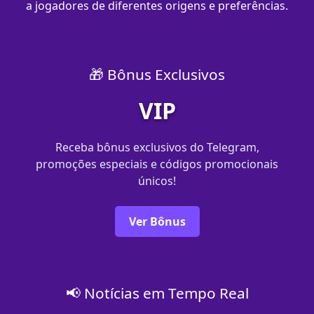
a jogadores de diferentes origens e preferências.
🎁 Bônus Exclusivos
VIP
Receba bônus exclusivos do Telegram,
promoções especiais e códigos promocionais
únicos!
Ver Bônus
📢 Notícias em Tempo Real