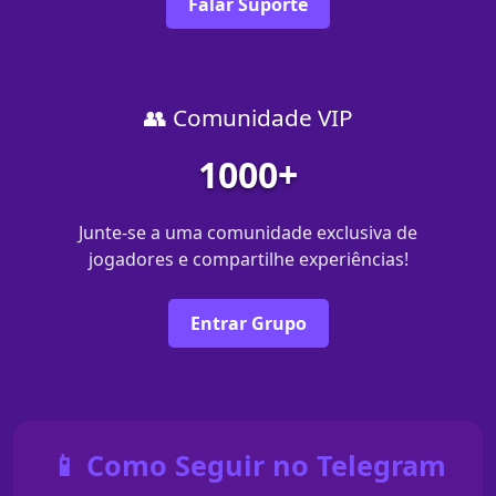
Falar Suporte
👥 Comunidade VIP
1000+
Junte-se a uma comunidade exclusiva de
jogadores e compartilhe experiências!
Entrar Grupo
📱 Como Seguir no Telegram