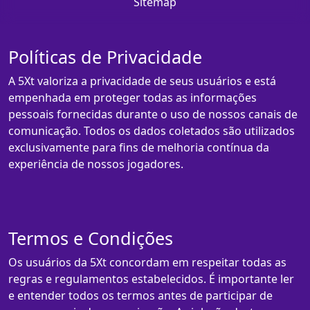
Sitemap
Políticas de Privacidade
A 5Xt valoriza a privacidade de seus usuários e está
empenhada em proteger todas as informações
pessoais fornecidas durante o uso de nossos canais de
comunicação. Todos os dados coletados são utilizados
exclusivamente para fins de melhoria contínua da
experiência de nossos jogadores.
Termos e Condições
Os usuários da 5Xt concordam em respeitar todas as
regras e regulamentos estabelecidos. É importante ler
e entender todos os termos antes de participar de