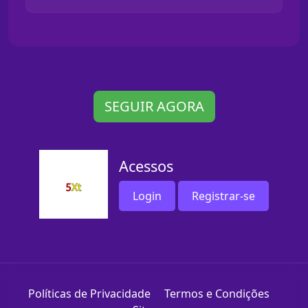
SEGUIR AGORA
Acessos
Login
Registrar-se
Políticas de Privacidade
Termos e Condições