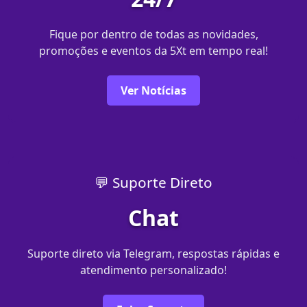
Fique por dentro de todas as novidades,
promoções e eventos da 5Xt em tempo real!
Ver Notícias
💬 Suporte Direto
Chat
Suporte direto via Telegram, respostas rápidas e
atendimento personalizado!