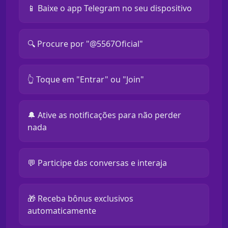
📱 Baixe o app Telegram no seu dispositivo
🔍 Procure por "@5567Oficial"
👆 Toque em "Entrar" ou "Join"
🔔 Ative as notificações para não perder
nada
💬 Participe das conversas e interaja
🎁 Receba bônus exclusivos
automaticamente