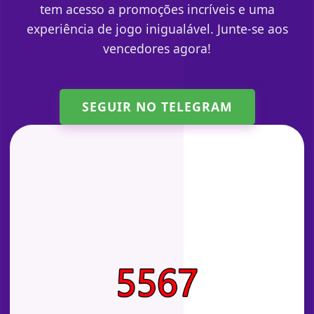
tem acesso a promoções incríveis e uma
experiência de jogo inigualável. Junte-se aos
vencedores agora!
SEGUIR NO TELEGRAM