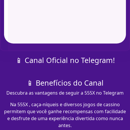
📱 Canal Oficial no Telegram!
📱 Benefícios do Canal
Descubra as vantagens de seguir a 555X no Telegram
Na 555X , caça-níqueis e diversos jogos de cassino
permitem que você ganhe recompensas com facilidade
e desfrute de uma experiência divertida como nunca
antes.