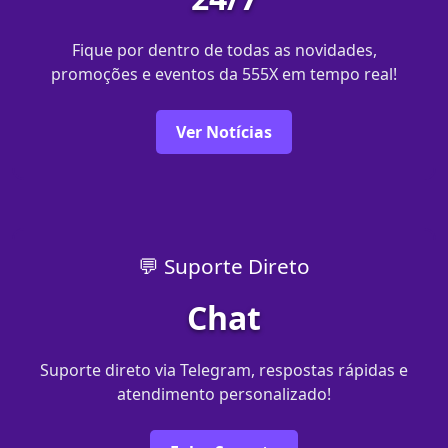
Fique por dentro de todas as novidades,
promoções e eventos da 555X em tempo real!
Ver Notícias
💬 Suporte Direto
Chat
Suporte direto via Telegram, respostas rápidas e
atendimento personalizado!