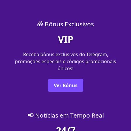
🎁 Bônus Exclusivos
VIP
Receba bônus exclusivos do Telegram,
promoções especiais e códigos promocionais
únicos!
Ver Bônus
📢 Notícias em Tempo Real
24/7