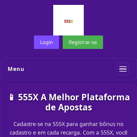
Login
Registrar-se
Menu
📱 555X A Melhor Plataforma
de Apostas
Cadastre-se na 555X para ganhar bônus no
cadastro e em cada recarga. Com a 555X, você