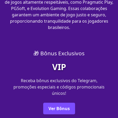
de jogos altamente respeitáveis, como Pragmatic Play,
PGSoft, e Evolution Gaming. Essas colaborações
garantem um ambiente de jogo justo e seguro,
proporcionando tranquilidade para os jogadores
brasileiros.
🎁 Bônus Exclusivos
VIP
Receba bônus exclusivos do Telegram,
promoções especiais e códigos promocionais
únicos!
Ver Bônus