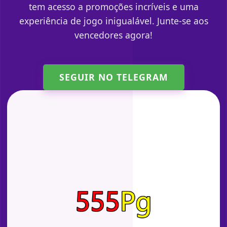
tem acesso a promoções incríveis e uma
experiência de jogo inigualável. Junte-se aos
vencedores agora!
SEGUIR NO TELEGRAM