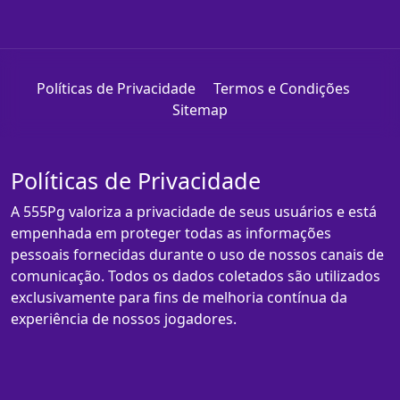
Políticas de Privacidade
Termos e Condições
Sitemap
Políticas de Privacidade
A 555Pg valoriza a privacidade de seus usuários e está
empenhada em proteger todas as informações
pessoais fornecidas durante o uso de nossos canais de
comunicação. Todos os dados coletados são utilizados
exclusivamente para fins de melhoria contínua da
experiência de nossos jogadores.