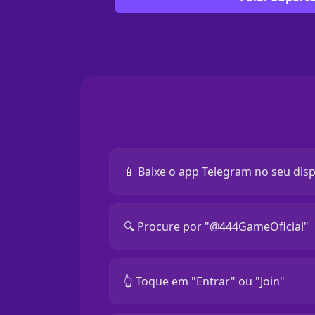
📱 Baixe o app Telegram no seu disp
🔍 Procure por "@444GameOficial"
👆 Toque em "Entrar" ou "Join"