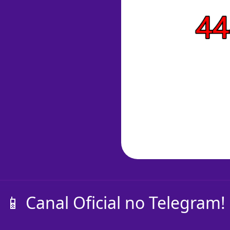
📱 Canal Oficial no Telegram!