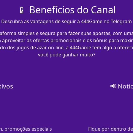
📱 Benefícios do Canal
Descubra as vantagens de seguir a 444Game no Telegram
aforma simples e segura para fazer suas apostas, com uma
m aproveitar as ofertas promocionais e os bônus para max
 dos jogos de azar on-line, a 444Game tem algo a oferece
você pode ganhar muito?
sivos
📢 Notí
m, promoções especiais
Fique por dentro d