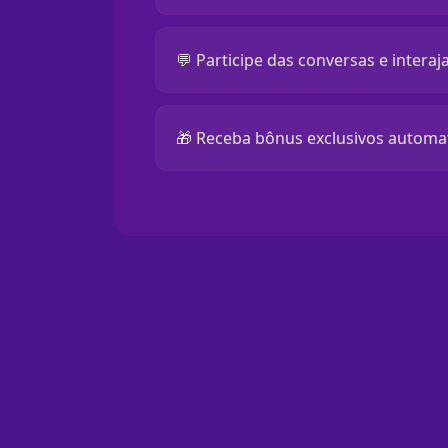
💬 Participe das conversas e interaj
🎁 Receba bônus exclusivos autom