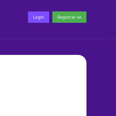
Login
Registrar-se