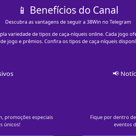
📱 Benefícios do Canal
Descubra as vantagens de seguir a 38Win no Telegram
 variedade de tipos de caça-níqueis online. Cada jogo of
 de jogo e prêmios. Confira os tipos de caça-níqueis dispon
sivos
📢 Notí
m, promoções especiais
Fique por dentro d
s únicos!
eventos d