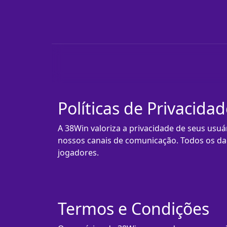
Políticas de Privacida
A 38Win valoriza a privacidade de seus usu
nossos canais de comunicação. Todos os dad
jogadores.
Termos e Condições