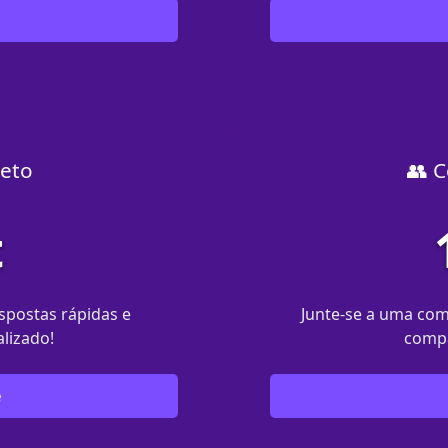
reto
👥 
t
espostas rápidas e
Junte-se a uma com
lizado!
compa
e