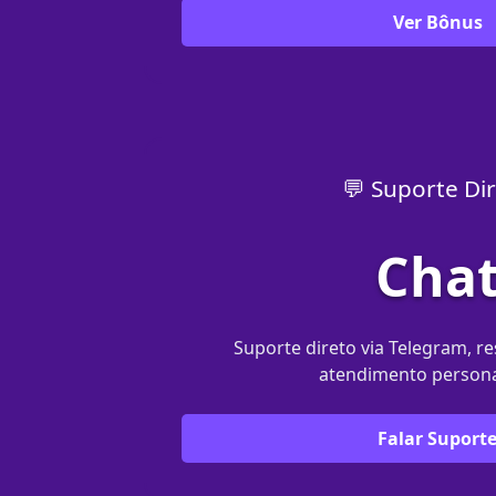
Ver Bônus
💬 Suporte Di
Cha
Suporte direto via Telegram, r
atendimento persona
Falar Suport