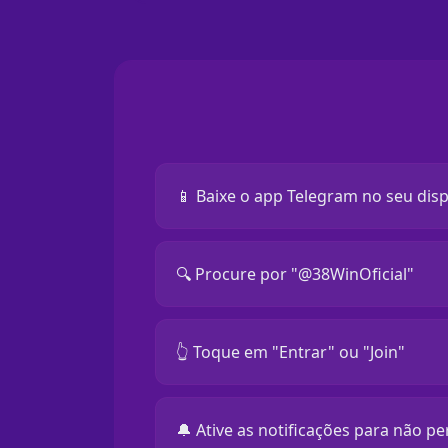
📱 Baixe o app Telegram no seu disp
🔍 Procure por "@38WinOficial"
👆 Toque em "Entrar" ou "Join"
🔔 Ative as notificações para não p