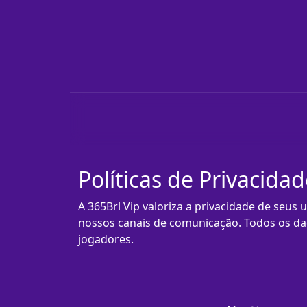
Políticas de Privacida
A 365Brl Vip valoriza a privacidade de seu
nossos canais de comunicação. Todos os dad
jogadores.