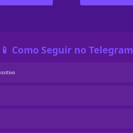
📱 Como Seguir no Telegram
ositivo