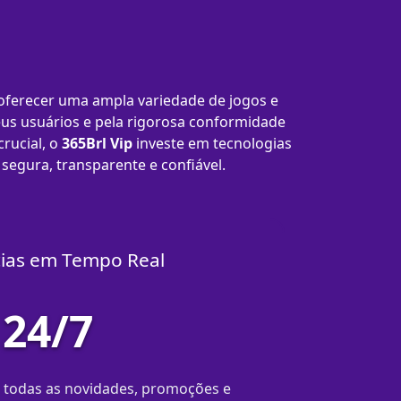
oferecer uma ampla variedade de jogos e
eus usuários e pela rigorosa conformidade
rucial, o
365Brl Vip
investe em tecnologias
segura, transparente e confiável.
cias em Tempo Real
24/7
e todas as novidades, promoções e