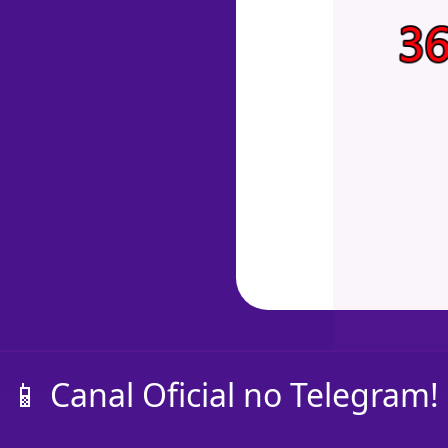
📱 Canal Oficial no Telegram!