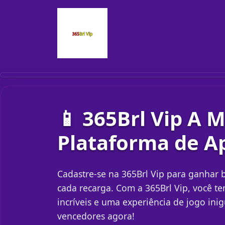
📱 365Brl Vip A 
Plataforma de A
Cadastre-se na 365Brl Vip para ganhar 
cada recarga. Com a 365Brl Vip, você t
incríveis e uma experiência de jogo inig
vencedores agora!