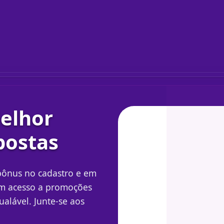
Melhor
postas
bônus no cadastro e em
em acesso a promoções
ualável. Junte-se aos