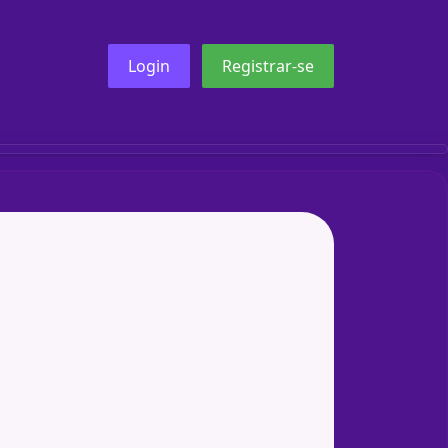
Login
Registrar-se