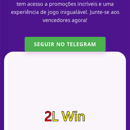
tem acesso a promoções incríveis e uma
experiência de jogo inigualável. Junte-se aos
vencedores agora!
SEGUIR NO TELEGRAM