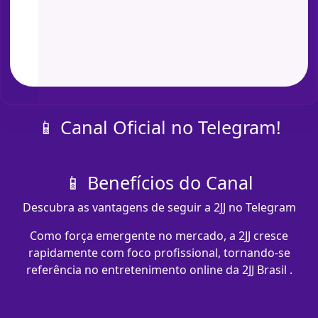
📱 Canal Oficial no Telegram!
📱 Benefícios do Canal
Descubra as vantagens de seguir a 2JJ no Telegram
Como força emergente no mercado, a 2JJ cresce
rapidamente com foco profissional, tornando-se
referência no entretenimento online da 2JJ Brasil .