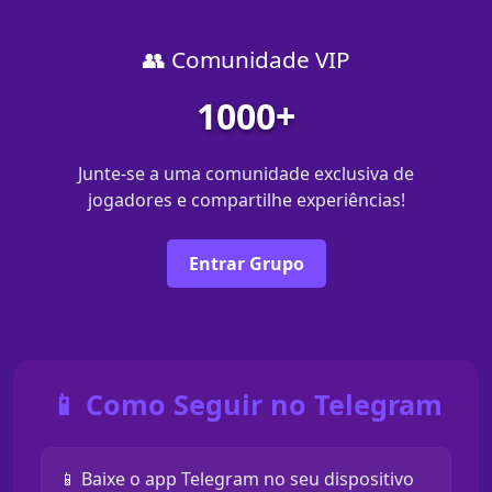
👥 Comunidade VIP
1000+
Junte-se a uma comunidade exclusiva de
jogadores e compartilhe experiências!
Entrar Grupo
📱 Como Seguir no Telegram
📱 Baixe o app Telegram no seu dispositivo