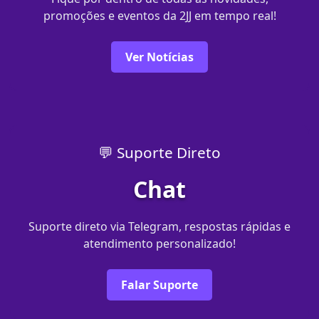
promoções e eventos da 2JJ em tempo real!
Ver Notícias
💬 Suporte Direto
Chat
Suporte direto via Telegram, respostas rápidas e
atendimento personalizado!
Falar Suporte