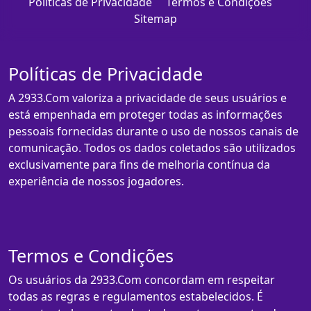
Políticas de Privacidade
Termos e Condições
Sitemap
Políticas de Privacidade
A 2933.Com valoriza a privacidade de seus usuários e
está empenhada em proteger todas as informações
pessoais fornecidas durante o uso de nossos canais de
comunicação. Todos os dados coletados são utilizados
exclusivamente para fins de melhoria contínua da
experiência de nossos jogadores.
Termos e Condições
Os usuários da 2933.Com concordam em respeitar
todas as regras e regulamentos estabelecidos. É