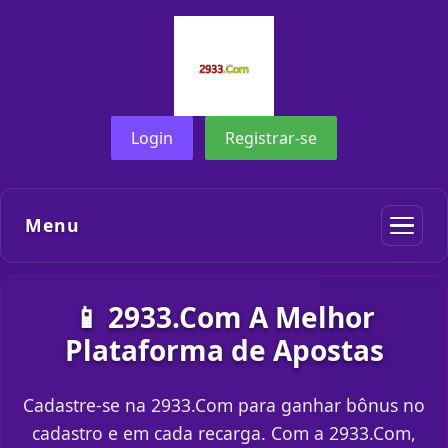
Login
Registrar-se
Menu
📱 2933.Com A Melhor
Plataforma de Apostas
Cadastre-se na 2933.Com para ganhar bônus no
cadastro e em cada recarga. Com a 2933.Com,