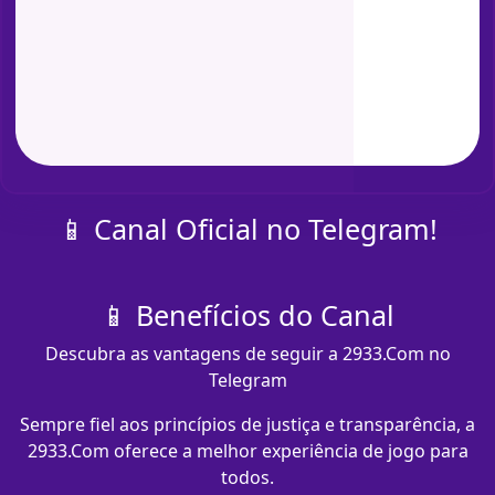
📱 Canal Oficial no Telegram!
📱 Benefícios do Canal
Descubra as vantagens de seguir a 2933.Com no
Telegram
Sempre fiel aos princípios de justiça e transparência, a
2933.Com oferece a melhor experiência de jogo para
todos.