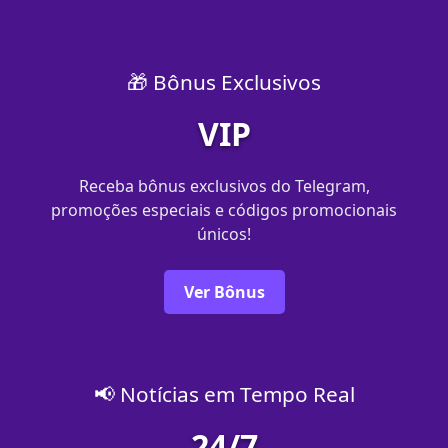
🎁 Bônus Exclusivos
VIP
Receba bônus exclusivos do Telegram,
promoções especiais e códigos promocionais
únicos!
Ver Bônus
📢 Notícias em Tempo Real
24/7