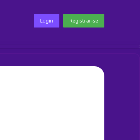
Login
Registrar-se