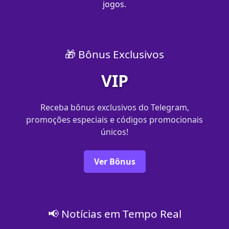
jogos.
🎁 Bônus Exclusivos
VIP
Receba bônus exclusivos do Telegram,
promoções especiais e códigos promocionais
únicos!
Ver Bônus
📢 Notícias em Tempo Real