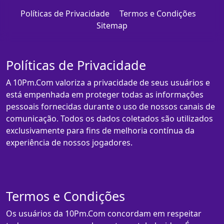
Políticas de Privacidade
Termos e Condições
Sitemap
Políticas de Privacidade
A 10Pm.Com valoriza a privacidade de seus usuários e
está empenhada em proteger todas as informações
pessoais fornecidas durante o uso de nossos canais de
comunicação. Todos os dados coletados são utilizados
exclusivamente para fins de melhoria contínua da
experiência de nossos jogadores.
Termos e Condições
Os usuários da 10Pm.Com concordam em respeitar