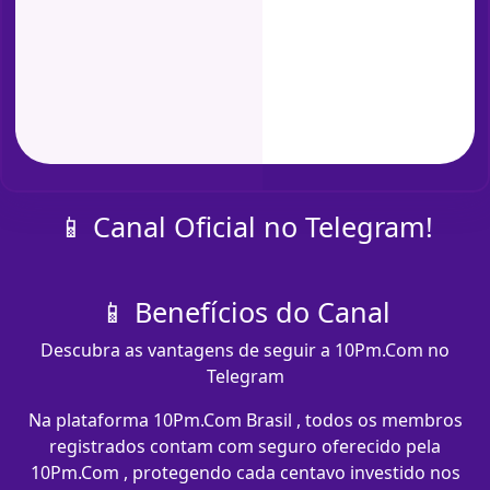
📱 Canal Oficial no Telegram!
📱 Benefícios do Canal
Descubra as vantagens de seguir a 10Pm.Com no
Telegram
Na plataforma 10Pm.Com Brasil , todos os membros
registrados contam com seguro oferecido pela
10Pm.Com , protegendo cada centavo investido nos