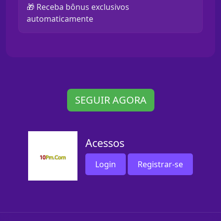
🎁 Receba bônus exclusivos
automaticamente
SEGUIR AGORA
Acessos
Login
Registrar-se