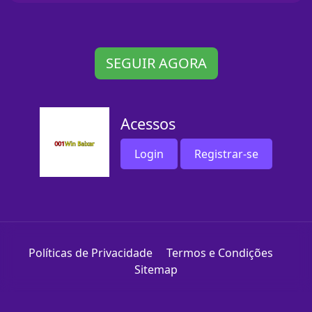
SEGUIR AGORA
Acessos
Login
Registrar-se
Políticas de Privacidade
Termos e Condições
Sitemap