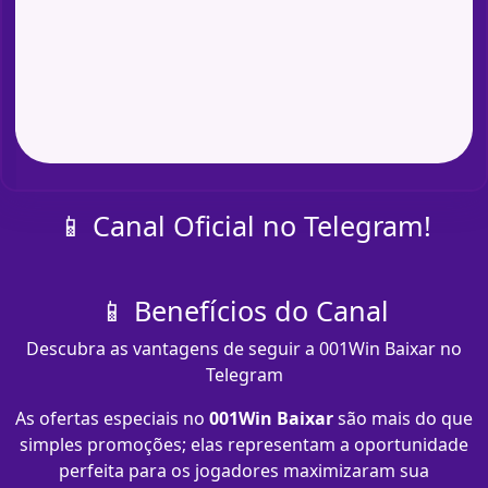
📱 Canal Oficial no Telegram!
📱 Benefícios do Canal
Descubra as vantagens de seguir a 001Win Baixar no
Telegram
As ofertas especiais no
001Win Baixar
são mais do que
simples promoções; elas representam a oportunidade
perfeita para os jogadores maximizaram sua