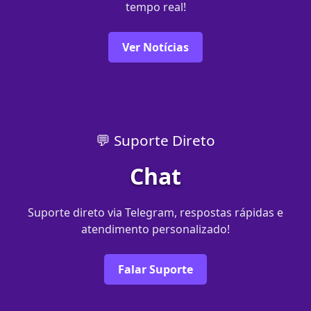
tempo real!
Ver Notícias
💬 Suporte Direto
Chat
Suporte direto via Telegram, respostas rápidas e
atendimento personalizado!
Falar Suporte