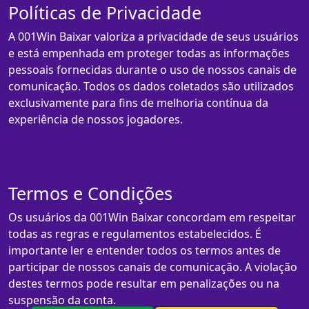
Políticas de Privacidade
A 001Win Baixar valoriza a privacidade de seus usuários
e está empenhada em proteger todas as informações
pessoais fornecidas durante o uso de nossos canais de
comunicação. Todos os dados coletados são utilizados
exclusivamente para fins de melhoria contínua da
experiência de nossos jogadores.
Termos e Condições
Os usuários da 001Win Baixar concordam em respeitar
todas as regras e regulamentos estabelecidos. É
importante ler e entender todos os termos antes de
participar de nossos canais de comunicação. A violação
destes termos pode resultar em penalizações ou na
suspensão da conta.